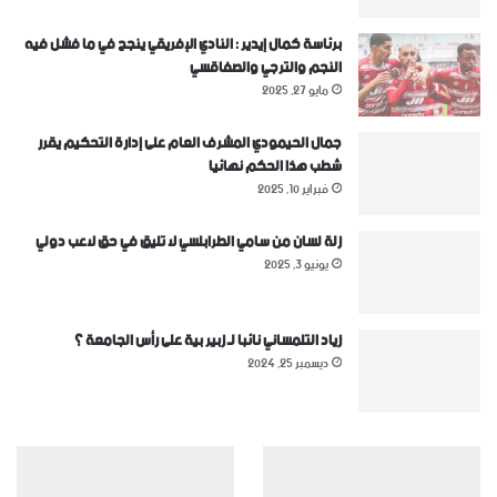
برئاسة كمال إيدير : النادي الإفريقي ينجح في ما فشل فيه
النجم والترجي والصفاقسي
مايو 27, 2025
جمال الحيمودي المشرف العام على إدارة التحكيم يقرر
شطب هذا الحكم نهائيا
فبراير 10, 2025
زلة لسان من سامي الطرابلسي لا تليق في حق لاعب دولي
يونيو 3, 2025
زياد التلمساني نائبا لـ زبير بية على رأس الجامعة ؟
ديسمبر 25, 2024