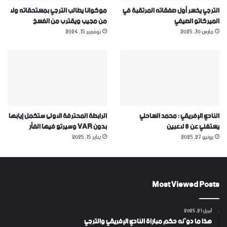
الترجي يخسر أول صفقاته المرتقبة في
موكوانا يطالب الترجي بمستحقاته ولا
الميركاتو الصيفي
من مجيب ويقترب من الفسخ
مارس 30, 2025
نوفمبر 15, 2024
النادي الإفريقي : محمد الساحلي
الرابطة المحترفة الاولى ستكمل إيابها
يستغني عن 8 لاعبين
بدون VAR وسيرتع فيها الفأر
يونيو 27, 2025
يناير 15, 2025
Most Viewed Posts
أبريل 21, 2025
هذا ما دوّنه حكم مباراة النادي الإفريقي والترجي