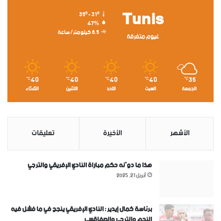
Tunis
35º - 31º
47%
8.5 كيلومتر/ساعة
غيوم متفرقة
40
40
40
40
35
℃
℃
℃
℃
℃
الجمعة
السبت
الأحد
الأثنين
الثلاثاء
الأشهر
الأخيرة
تعليقات
هذا ما دوّنه حكم مباراة النادي الإفريقي والترجي
أبريل 21, 2025
برئاسة كمال إيدير : النادي الإفريقي ينجح في ما فشل فيه
النجم والترجي والصفاقسي