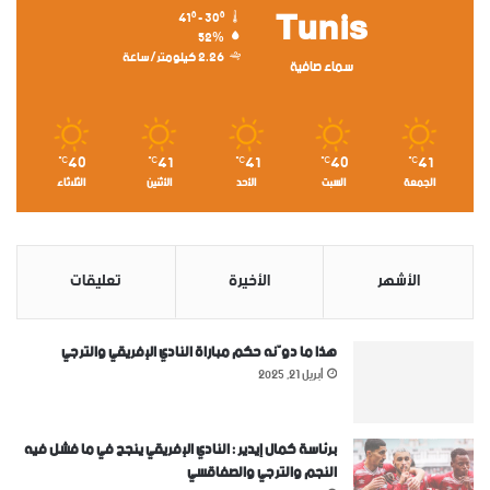
Tunis
41º - 30º
52%
2.26 كيلومتر/ساعة
سماء صافية
40
41
41
40
41
℃
℃
℃
℃
℃
الجمعة
السبت
الأحد
الأثنين
الثلاثاء
الأشهر
الأخيرة
تعليقات
هذا ما دوّنه حكم مباراة النادي الإفريقي والترجي
أبريل 21, 2025
برئاسة كمال إيدير : النادي الإفريقي ينجح في ما فشل فيه
النجم والترجي والصفاقسي