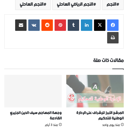
النجم
النجم الرياضي الساحلي
النجم الساحلي
لينكدإن
‏Tumblr
بينتيريست
‏Reddit
‏VKontakte
مشاركة عبر البريد
طباعة
مقالات ذات صلة
المرشح الأبرز للإشراف على الإدارة
وجهة المهاجم سيف الدين الجزيري
الوطنية للتحكيم
القادمة
منذ يوم واحد
منذ 3 أيام