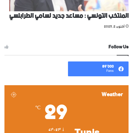
المنتخب التونسي : مساعد جديد لسامي الطرابلسي
أكتوبر 2, 2025
Follow Us
89٬000
Fans
Weather
29
℃
41º - 27º