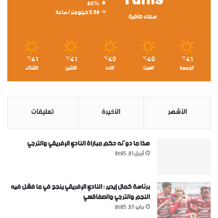
Tunis
60%
5.58 كيلومتر/ساعة
سماء صافية
41
41
40
40
41
℃
℃
℃
℃
℃
الجمعة
السبت
الأحد
الأثنين
الثلاثاء
الأشهر
الأخيرة
تعليقات
هذا ما دوّنه حكم مباراة النادي الإفريقي والترجي
أبريل 21, 2025
برئاسة كمال إيدير : النادي الإفريقي ينجح في ما فشل فيه
النجم والترجي والصفاقسي
مايو 27, 2025