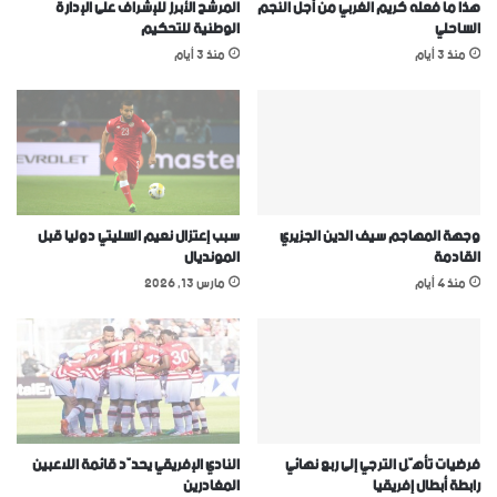
هذا ما فعله كريم الغربي من أجل النجم
المرشح الأبرز للإشراف على الإدارة
الساحلي
الوطنية للتحكيم
منذ 3 أيام
منذ 3 أيام
وجهة المهاجم سيف الدين الجزيري
سبب إعتزال نعيم السليتي دوليا قبل
القادمة
المونديال
منذ 4 أيام
مارس 13, 2026
فرضيات تأهّل الترجي إلى ربع نهائي
النادي الإفريقي يحدّد قائمة اللاعبين
رابطة أبطال إفريقيا
المغادرين