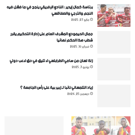
برئاسة كمال إيدير : النادي الإفريقي ينجح في ما فشل فيه
النجم والترجي والصفاقسي
مايو 27, 2025
جمال الحيمودي المشرف العام على إدارة التحكيم يقرر
شطب هذا الحكم نهائيا
فبراير 10, 2025
زلة لسان من سامي الطرابلسي لا تليق في حق لاعب دولي
يونيو 3, 2025
زياد التلمساني نائبا لـ زبير بية على رأس الجامعة ؟
ديسمبر 25, 2024