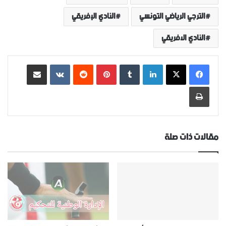
الترجي الرياضي التونسي
النادي الإفريقي
النادي الافريقي
لينكدإن
‏Tumblr
بينتيريست
‏Reddit
‏VKontakte
مشاركة عبر البريد
طباعة
مقالات ذات صلة