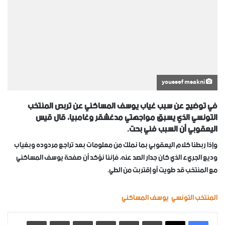
youssef msakni
في توضيح عن سبب غياب يوسف المساكني عن تربص المنتخب
التونسي الذي يسبق مواجهتي مدغشقر وغامبيا، قال قيس
اليعقوبي أن السبب فني بحت.
وإذا ربطنا كلام اليعقوبي بما نملك من معلومات بعد تراجع مردوده وبغياب
وديع الجريء الذي كان جدار الصد عنه، فإننا نؤكد أن صفحة يوسف المساكني
مع المنتخب قد طويت أو إقتربت من الطي.
المنتخب التونسي
يوسف المساكني
لينكدإن
‏Tumblr
بينتيريست
‏Reddit
‏VKontakte
مشاركة عبر البريد