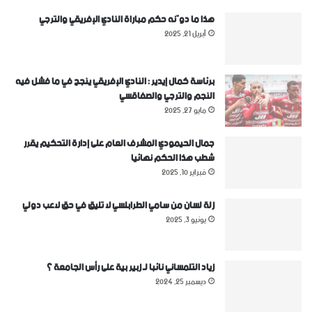
هذا ما دوّنه حكم مباراة النادي الإفريقي والترجي
أبريل 21, 2025
برئاسة كمال إيدير : النادي الإفريقي ينجح في ما فشل فيه
النجم والترجي والصفاقسي
مايو 27, 2025
جمال الحيمودي المشرف العام على إدارة التحكيم يقرر
شطب هذا الحكم نهائيا
فبراير 10, 2025
زلة لسان من سامي الطرابلسي لا تليق في حق لاعب دولي
يونيو 3, 2025
زياد التلمساني نائبا لـ زبير بية على رأس الجامعة ؟
ديسمبر 25, 2024