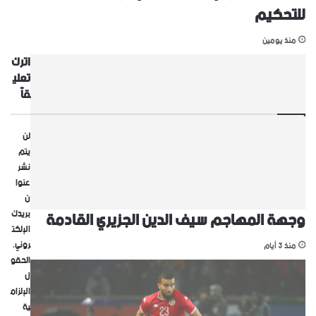
للتحكيم
منذ يومين
اترك
تعلي
قاً
لن
يتم
نشر
عنوا
ن
وجهة المهاجم سيف الدين الجزيري القادمة
بريدك
الإلكت
روني.
منذ 3 أيام
الحقو
ل
الإلزام
ية