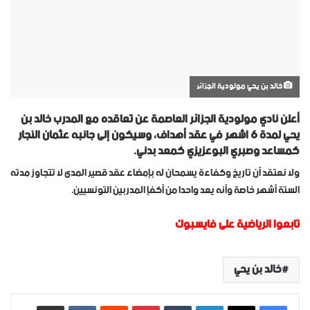
خالد بن يحي مولودية الجزائر
أعلن نادي مولودية الجزائر العاصمة عن تعاقده مع المدرب خالد بن
يحي لمدة 6 اشهر في عقد أهداف، وسيكون إلى جانبه عثمان النجار
كمساعد وصبري البوعزيزي كمعد بدني.
ولا نعتقد أن تاريخ وكفاءة يسمحان له بإمضاء عقد قصير المدى لا تتجاوز مدته
الستة أشهر خاصة وأنه يعد واحدا من أكفإ المدربين التونسيين.
تابعوا الرياضية على فايسبوك
خالد بن يحي
لينكدإن
‏Tumblr
بينتيريست
‏Reddit
‏VKontakte
مشاركة عبر البريد