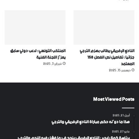
النادي الإفريقي يطالب بهزم الترجي
المنتخب التونسي : لاعب دولي سابق
جزائيا : تفاصيل نص الفصل 158
يعزّز اللجنة الفنية
المعتمد
فبراير 3, 2025
ديسمبر 15, 2025
Most Viewed Posts
أبريل 21, 2025
هذا ما دوّنه حكم مباراة النادي الإفريقي والترجي
مايو 27, 2025
برئاسة كمال إيدير : النادي الإفريقي ينجح في ما فشل فيه النجم والترجي