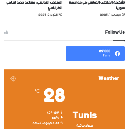
تشكيلة المنتخب التونسي في مواجهة
المنتخب التونسي : مساعد جديد لسامي
سوريا
الطرابلسي
ديسمبر 1, 2025
أكتوبر 2, 2025
Follow Us
89٬000
Fans
Weather
28
℃
Tunis
40º - 28º
66%
3.38 كيلومتر/ساعة
سماء صافية