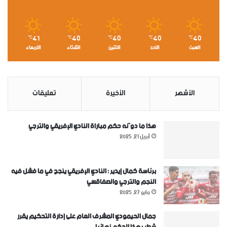
41
40
40
40
40
℃
℃
℃
℃
℃
السبت
الأحد
الأثنين
الثلاثاء
الأربعاء
الأشهر
الأخيرة
تعليقات
هذا ما دوّنه حكم مباراة النادي الإفريقي والترجي
أبريل 21, 2025
برئاسة كمال إيدير : النادي الإفريقي ينجح في ما فشل فيه
النجم والترجي والصفاقسي
مايو 27, 2025
جمال الحيمودي المشرف العام على إدارة التحكيم يقرر