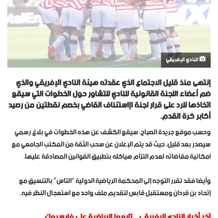
النادي الإفريقي
إنتهى منذ قليل الاجتماع الذي عقدته هيئة النادي الإفريقي والذي
ضم أعضاء اللجنة القانونية للنادي للتشاور حول الخطوات التي سيقع
اتخاذها للرد على قرار لجنة اإاستئناف القاضي بخصم نقطتين من رصيد
أكابر كرة القدم.
وحسب موقع جريدة الصباح، سيقع الكشف عن هذه الخطوات في بلاغ رسمي
سيصدر بعد قليل، حيث قد يتم الإعلان عن سحب الثقة من المكتب الجامعي مع
امكانية مقاضاته لعدم التزام هياكله بتطبيق القوانين المصادقة عليها.
وأيضا فقد تقرر التوجه إلى المحكمة الرياضية الدولية “التاس” بالتنسيق مع
إتحاد بن قردان ومستقبل قابس لتقديم ملف واحد مع استعجال النظر فيه.
آخر أخبار النادي الإفريقي
..
تابعوا الرياضية على فايسبوك