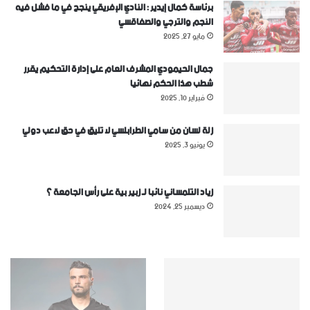
برئاسة كمال إيدير : النادي الإفريقي ينجح في ما فشل فيه
النجم والترجي والصفاقسي
مايو 27, 2025
جمال الحيمودي المشرف العام على إدارة التحكيم يقرر
شطب هذا الحكم نهائيا
فبراير 10, 2025
زلة لسان من سامي الطرابلسي لا تليق في حق لاعب دولي
يونيو 3, 2025
زياد التلمساني نائبا لـ زبير بية على رأس الجامعة ؟
ديسمبر 25, 2024