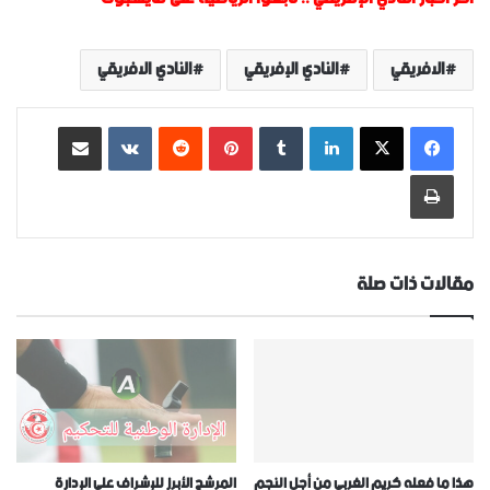
الافريقي
النادي الإفريقي
النادي الافريقي
لينكدإن
‏Tumblr
بينتيريست
‏Reddit
‏VKontakte
مشاركة عبر البريد
طباعة
مقالات ذات صلة
هذا ما فعله كريم الغربي من أجل النجم
المرشح الأبرز للإشراف على الإدارة