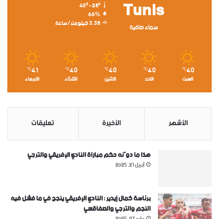
Tunis
40º - 28º
66%
3.38 كيلومتر/ساعة
سماء صافية
41
40
40
40
40
℃
℃
℃
℃
℃
السبت
الأحد
الأثنين
الثلاثاء
الأربعاء
الأشهر
الأخيرة
تعليقات
هذا ما دوّنه حكم مباراة النادي الإفريقي والترجي
أبريل 21, 2025
برئاسة كمال إيدير : النادي الإفريقي ينجح في ما فشل فيه
النجم والترجي والصفاقسي
مايو 27, 2025