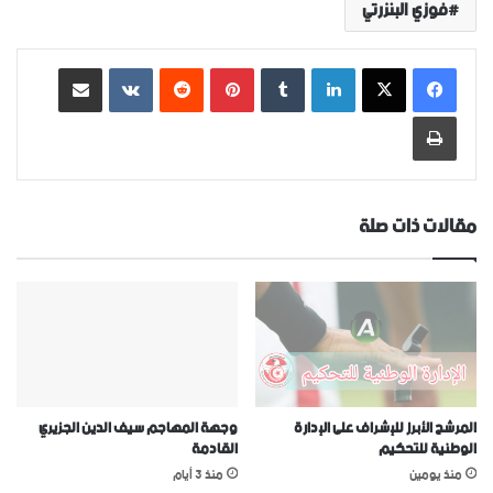
فوزي البنزرتي
لينكدإن
‏Tumblr
بينتيريست
‏Reddit
‏VKontakte
مشاركة عبر البريد
طباعة
مقالات ذات صلة
المرشح الأبرز للإشراف على الإدارة
وجهة المهاجم سيف الدين الجزيري
الوطنية للتحكيم
القادمة
منذ يومين
منذ 3 أيام