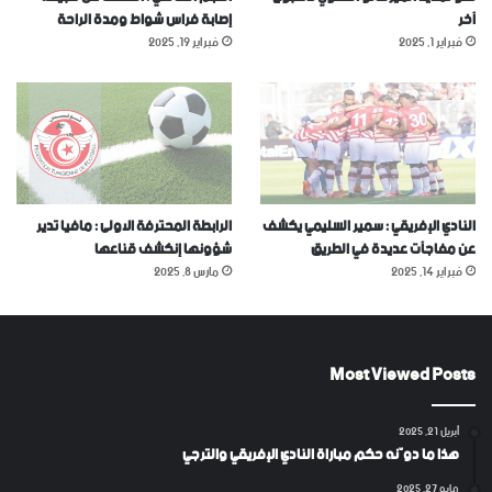
آخر
إصابة فراس شواط ومدة الراحة
فبراير 1, 2025
فبراير 19, 2025
النادي الإفريقي : سمير السليمي يكشف
الرابطة المحترفة الاولى : مافيا تدير
عن مفاجآت عديدة في الطريق
شؤونها إنكشف قناعها
فبراير 14, 2025
مارس 8, 2025
Most Viewed Posts
أبريل 21, 2025
هذا ما دوّنه حكم مباراة النادي الإفريقي والترجي
مايو 27, 2025