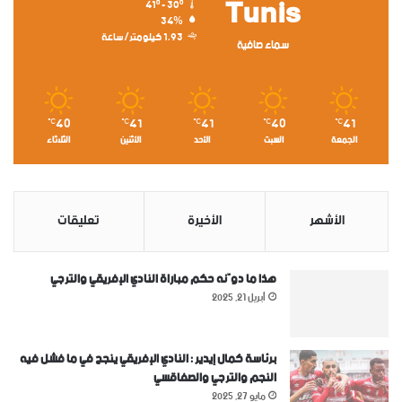
Tunis
41º - 30º
34%
1.93 كيلومتر/ساعة
سماء صافية
40
41
41
40
41
℃
℃
℃
℃
℃
الجمعة
السبت
الأحد
الأثنين
الثلاثاء
الأشهر
الأخيرة
تعليقات
هذا ما دوّنه حكم مباراة النادي الإفريقي والترجي
أبريل 21, 2025
برئاسة كمال إيدير : النادي الإفريقي ينجح في ما فشل فيه
النجم والترجي والصفاقسي
مايو 27, 2025