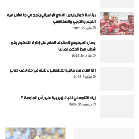
برئاسة كمال إيدير : النادي الإفريقي ينجح في ما فشل فيه
النجم والترجي والصفاقسي
مايو 27, 2025
جمال الحيمودي المشرف العام على إدارة التحكيم يقرر
شطب هذا الحكم نهائيا
فبراير 10, 2025
زلة لسان من سامي الطرابلسي لا تليق في حق لاعب دولي
يونيو 3, 2025
زياد التلمساني نائبا لـ زبير بية على رأس الجامعة ؟
ديسمبر 25, 2024