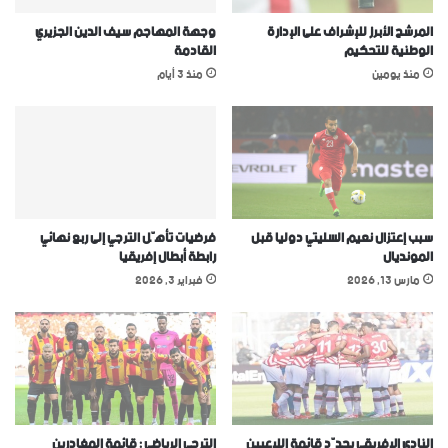
المرشح الأبرز للإشراف على الإدارة
وجهة المهاجم سيف الدين الجزيري
الوطنية للتحكيم
القادمة
منذ يومين
منذ 3 أيام
سبب إعتزال نعيم السليتي دوليا قبل
فرضيات تأهّل الترجي إلى ربع نهائي
المونديال
رابطة أبطال إفريقيا
مارس 13, 2026
فبراير 3, 2026
النادي الإفريقي يحدّد قائمة اللاعبين
الترجي الرياضي : قائمة المغادرين