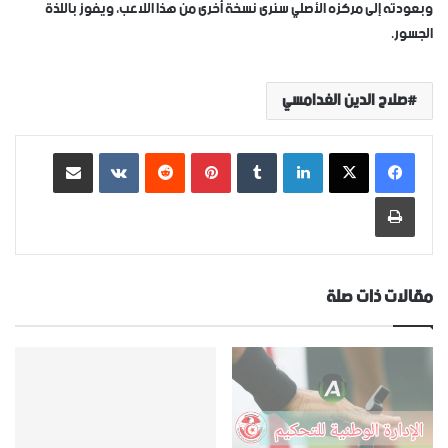
وبعودته إلى مركزه الأصلي سنرى نسخة أخرى من هذا اللاعب، ويفوز باللذة
الجسور.
صلاح الدين الغدامسي
لينكدإن
‏Tumblr
بينتيريست
‏Reddit
‏VKontakte
مشاركة عبر البريد
طباعة
مقالات ذات صلة