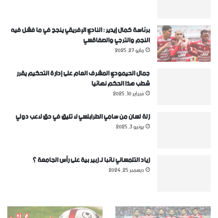
برئاسة كمال إيدير : النادي الإفريقي ينجح في ما فشل فيه
النجم والترجي والصفاقسي
مايو 27, 2025
جمال الحيمودي المشرف العام على إدارة التحكيم يقرر
شطب هذا الحكم نهائيا
فبراير 10, 2025
زلة لسان من سامي الطرابلسي لا تليق في حق لاعب دولي
يونيو 3, 2025
زياد التلمساني نائبا لـ زبير بية على رأس الجامعة ؟
ديسمبر 25, 2024