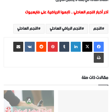
آخر أخبار النجم الساحلي
..
تابعوا الرياضية على فايسبوك
النجم
النجم الرياضي الساحلي
النجم الساحلي
لينكدإن
‏Tumblr
بينتيريست
‏Reddit
‏VKontakte
مشاركة عبر البريد
طباعة
مقالات ذات صلة