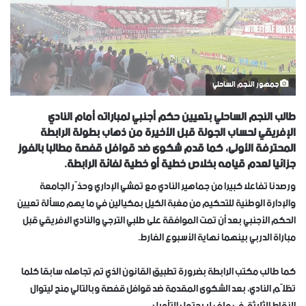
جمهور النجم الساحلي
طالب النجم الساحلي بتعيين حكم أجنبي لمباراته أمام النادي
الإفريقي لحساب الجولة قبل الأخيرة من ذهاب بطولة الرابطة
المحترفة الأولى، كما قدم شكوى ضد قوافل قفصة مطالبا بالفوز
جزائيا لعدم قيامه بخلاص خطية أو خطية لفائة الرابطة.
ورصدنا تفاعلا كبيرا من جماهير النادي مع تمشي الإداري وحذّر الجامعة
والإدارة الوطنية للتحكيم من مغبة الكيل بمكيالين في ما يهم مسألة تعيين
الحكم الأجنبي بعد أن تمت الموافقة على طلبي الترجي والنادي الافريقي قبل
مباراة الدربي بينهما نهاية الأسبوع الفارط.
كما طالب مكتب الرابطة بضرورة تطبيق القانون الذي تم تجاهله سابقا كلما
تظلّم النادي، بعد الشكوى المقدمة ضد قوافل قفصة وبالتالي منح ليتوال
النقاط الثلاثة، في ملف لا يحتمل التأويل.