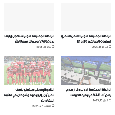
الرابطة المحترفة الاولى : النقل التلفزي
الرابطة المحترفة الاولى ستكمل إيابها
لمباريات الجولتين 20 و 21
بدون VAR وسيرتع فيها الفأر
فبراير 18, 2025
يناير 15, 2025
الرابطة المحترفة الاولى : قرار صارم
النادي الإفريقي : بيتوني يضيف
يهمّ الـ VAR في بقية الجولات
لاعِبَينِ إلى إيدوه وشوكان في قائمة
المغادرين
أبريل 15, 2025
ديسمبر 27, 2024