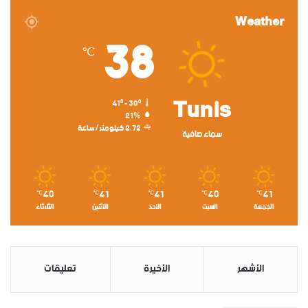
Weather
38
℃
Tunis
41º - 30º
21%
2.72 كيلومتر/ساعة
سماء صافية
40
41
41
40
41
℃
℃
℃
℃
℃
الجمعة
السبت
الأحد
الأثنين
الثلاثاء
الأشهر
الأخيرة
تعليقات