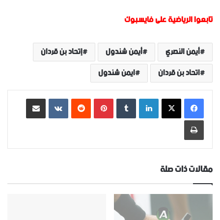
تابعوا الرياضية على فايسبوك
أيمن النصري
أيمن شندول
إتحاد بن قردان
اتحاد بن قردان
ايمن شندول
لينكدإن
‏Tumblr
بينتيريست
‏Reddit
‏VKontakte
مشاركة عبر البريد
طباعة
مقالات ذات صلة