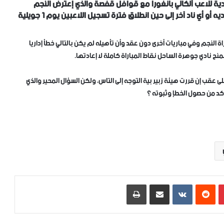
دية للاعب ألكالي بانغورا مع قوافل قفصة والذي إعترض النجم
الساحلي على مشاركته، وإستحالة إعادة تأهيله مجددا مع ناديه أو أي ناد آخر إلى حين انطلاق فترة تسجيل اللاعبين يوم 1 جويلية
اة النجم وفي مباريات أخرى دون عقد وأن تأهيله لم يكن بالتالي خطأ إداريا
 نادي جوهرة الساحل نقاط المباراة كاملة لا إعادتها.
ى عقب إن قررت هيئة زبير بية التوجه إلى التاس، ولكن السؤال المحير والذي
أكد من حصول الخطإ وثبوته ؟
بينتيريست
‏Reddit
‏VKontakte
مشاركة عبر البريد
طباعة