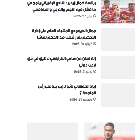
برئاسة كمال إيدير : النادي الإفريقي ينجح في
ما فشل فيه النجم والترجي والصفاقسي
مايو 27, 2025
جمال الحيمودي المشرف العام على إدارة
التحكيم يقرر شطب هذا الحكم نهائيا
فبراير 10, 2025
زلة لسان من سامي الطرابلسي لا تليق في حق
لاعب دولي
يونيو 3, 2025
زياد التلمساني نائبا لـ زبير بية على رأس
الجامعة ؟
ديسمبر 25, 2024