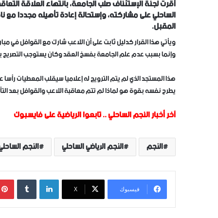
أقرت لجنة الإستئناف صلب الجامعة، بانتهاء العلاقة التعاق
المقبل.
ويأتي هذا القرار كدليل ثابت على أن اللاعب شارك مع القوافل في مبار
وإنما بسبب عدم علم الجامعة بفسخ العقد وكان يستوجب التصريح بمنح
هذا المستجد الذي لم يتم الترويج له إعلاميا سيقلب المعطيات رأسا عل
يطرح نفسه بقوة هو لماذا لم تتم معاقبة اللاعب والقوافل بعد الت
آخر أخبار النجم الساحلي
..
تابعوا الرياضية على فايسبوك
النجم
النجم الرياضي الساحلي
النجم الساحلي
لينكدإن
‏Tumblr
فيسبوك
‫X