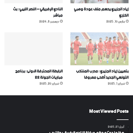
زياد الجزيري يحسم ملف عودة وهبي
النادي الإفريقي – النصر الليبي : بث
الخزري
مباشر
مارس 10, 2025
ديسمبر 8, 2024
بتعيين زياد الجزيري : مدرب المنتخب
الرابطة المحترفة الاولى : برنامج
التونسي الجديد أضحى معروفا
مباريات الجولة 22
فبراير 1, 2025
فبراير 20, 2025
Most Viewed Posts
أبريل 21, 2025