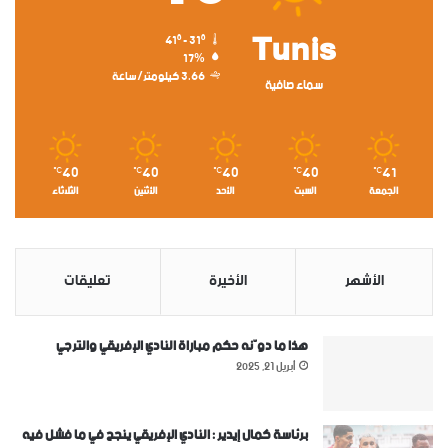
Tunis
41º - 31º
17%
3.66 كيلومتر/ساعة
سماء صافية
40
40
40
40
41
℃
℃
℃
℃
℃
الجمعة
السبت
الأحد
الأثنين
الثلاثاء
الأشهر
الأخيرة
تعليقات
هذا ما دوّنه حكم مباراة النادي الإفريقي والترجي
أبريل 21, 2025
برئاسة كمال إيدير : النادي الإفريقي ينجح في ما فشل فيه