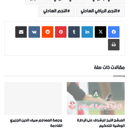
النجم الرياضي الساحلي
النجم الساحلي
لينكدإن
‏Tumblr
بينتيريست
‏Reddit
‏VKontakte
مشاركة عبر البريد
طباعة
مقالات ذات صلة
المرشح الأبرز للإشراف على الإدارة
وجهة المهاجم سيف الدين الجزيري
الوطنية للتحكيم
القادمة