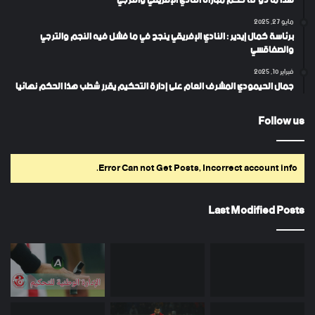
هذا ما دوّنه حكم مباراة النادي الإفريقي والترجي
مايو 27, 2025
برئاسة كمال إيدير : النادي الإفريقي ينجح في ما فشل فيه النجم والترجي
والصفاقسي
فبراير 10, 2025
جمال الحيمودي المشرف العام على إدارة التحكيم يقرر شطب هذا الحكم نهائيا
Follow us
Error Can not Get Posts, Incorrect account info.
Last Modified Posts