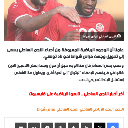
النجم الساحلي فراس شواط
علمنا أن الوجوه الرياضية المعروفة من أحباء النجم الساحلي يسعى
إلى تحويل وجهة فراس شواط نحو ناد تونسي.
وحسب بعض المصادر فإن هذا الوجه سبق أن حول وجهة بعض اللاعبين الذين
كانوا في طريقهم للإمضاء “ليتوال” إلى أندية أخرى، ويحاول هذا الشخص
إستغلال البند التسريحي للاعب.
آخر أخبار النجم الساحلي
..
تابعوا الرياضية على فايسبوك
النجم
النجم الرياضي الساحلي
النجم الساحلي
فراس شواط
لينكدإن
‏Tumblr
بينتيريست
‏Reddit
‏VKontakte
مشاركة عبر البريد