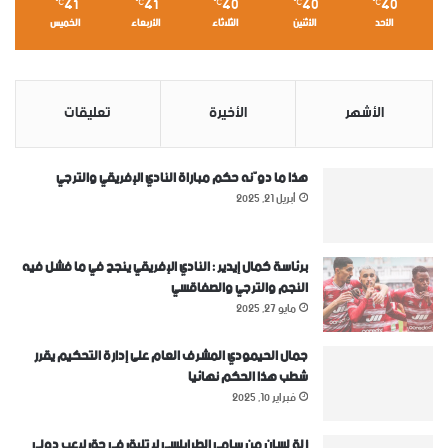
41
41
40
40
40
℃
℃
℃
℃
℃
الأحد
الأثنين
الثلاثاء
الأربعاء
الخميس
الأشهر
الأخيرة
تعليقات
هذا ما دوّنه حكم مباراة النادي الإفريقي والترجي
أبريل 21, 2025
برئاسة كمال إيدير : النادي الإفريقي ينجح في ما فشل فيه
النجم والترجي والصفاقسي
مايو 27, 2025
جمال الحيمودي المشرف العام على إدارة التحكيم يقرر
شطب هذا الحكم نهائيا
فبراير 10, 2025
زلة لسان من سامي الطرابلسي لا تليق في حق لاعب دولي