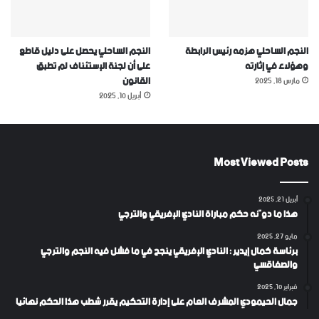
النجم الساحلي هزمه رئيس الرابطة
النجم الساحلي يحصل على دليل قاطع
وهؤلاء في إثارته
على أن لجنة الإستئناف لم تطبق
القانون
مارس 18, 2025
أبريل 10, 2025
Most Viewed Posts
أبريل 21, 2025
هذا ما دوّنه حكم مباراة النادي الإفريقي والترجي
مايو 27, 2025
برئاسة كمال إيدير : النادي الإفريقي ينجح في ما فشل فيه النجم والترجي
والصفاقسي
فبراير 10, 2025
جمال الحيمودي المشرف العام على إدارة التحكيم يقرر شطب هذا الحكم نهائيا