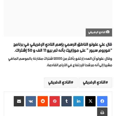
النادي الإفريقي
قال علي علولو الناطق الرسمي بإسم النادي الإفريقي في برنامج
“فوروم سبور ” على موزاييك بأنه تم بيع 11 الف و 50 إشتراك.
وقال علولو أن العدد إرتفع بأكثر من 2000 اشتراك مقارنة بالموسم الماضي
مشيرا إلى أنه مرشحا للإرتفاع في الأيام القادمة.
النادي الإفريقي
النادي الافريقي
لينكدإن
‏Tumblr
بينتيريست
‏Reddit
‏VKontakte
مشاركة عبر البريد
طباعة