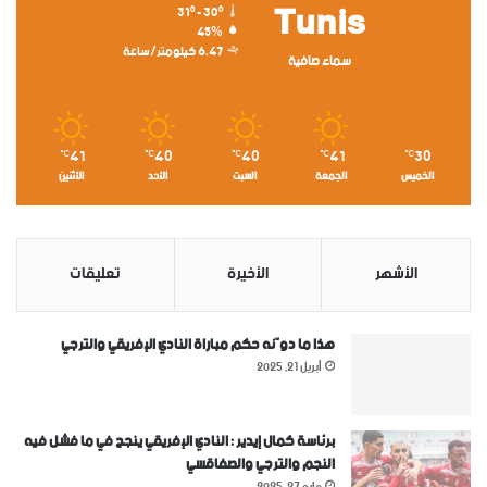
Tunis
31º - 30º
45%
6.47 كيلومتر/ساعة
سماء صافية
41
40
40
41
30
℃
℃
℃
℃
℃
الخميس
الجمعة
السبت
الأحد
الأثنين
الأشهر
الأخيرة
تعليقات
هذا ما دوّنه حكم مباراة النادي الإفريقي والترجي
أبريل 21, 2025
برئاسة كمال إيدير : النادي الإفريقي ينجح في ما فشل فيه
النجم والترجي والصفاقسي
مايو 27, 2025