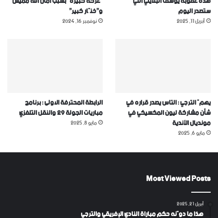
هذه عقوبة يوسف البلايلي التي
“عركة كبيرة” بسبب أمان الله مميش
ستصدر اليوم
و”خنّار كبير”
أبريل 11, 2025
نوفمبر 16, 2024
يهمّ الترجي : التاس يصدر قراره في
الرابطة المحترفة الاولى : برنامج
شأن مشاركة ليون المكسيكي في
مباريات الجولة 29 والنقل التلفزي
مونديال الأندية
مايو 8, 2025
مايو 6, 2025
Most Viewed Posts
أبريل 21, 2025
هذا ما دوّنه حكم مباراة النادي الإفريقي والترجي