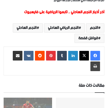
طرف الجامعة التي ستصدر قرارها اليوم.
آخر أخبار النجم الساحلي
..
تابعوا الرياضية على فايسبوك
النجم
النجم الرياضي الساحلي
النجم الساحلي
قوافل قفصة
لينكدإن
‏Tumblr
بينتيريست
‏Reddit
‏VKontakte
مشاركة عبر البريد
طباعة
مقالات ذات صلة