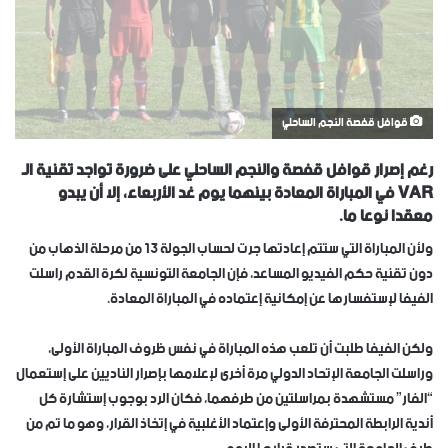
قوافل قفصة النجم الساحلي
رغم إصرار قوافل قفصة والنجم الساحلي على ضرورة تواجد تقنية الـ
VAR في المباراة المعادة بينهما يوم غد الأربعاء، إلا أن يبدو
معقدا نوعا ما.
وﻷن المباراة التي ستتم إعادتها جرت لحساب الجولة 13 من مرحلة الذهاب من
دون تقنية حكم الفيديو المساعد، فإن الجامعة التونسية لكرة القدم راسلت
الفيفا لإستفسارها عن إمكانية إعتماده في المباراة المعادة.
ولكن الفيفا طلبت أن تلعب هذه المباراة في نفس ظروف المباراة الأولى،
وراسلت الجامعة الإتحاد الدولي مرة أخرى ﻹعلامها بإصرار الناديين على إستعمال
“الفار” مستشهدة بمراسلتين من طرفهما، فكان الرد بوجوب إستشارة كل
أندية الرابطة المحترفة الأولى وإعتماد الأغلبية في إتخاذ القرار، وهو ما تم من