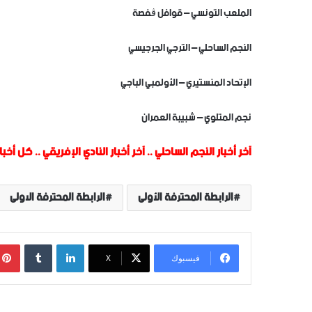
الملعب التونسي – قوافل ڨفصة
النجم الساحلي – الترجي الجرجيسي
الإتحاد المنستيري – الأولمبي الباجي
نجم المتلوي – شبيبة العمران
آخر أخبار النجم الساحلي
..
آخر أخبار النادي الإفريقي
..
كل أخبار
الرابطة المحترفة الأولى
الرابطة المحترفة الاولى
لينكدإن
‏Tumblr
فيسبوك
‫X