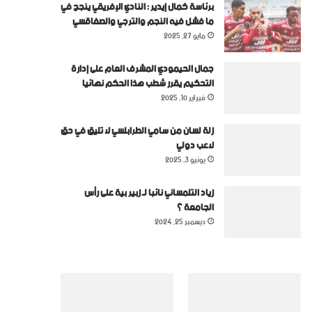
برئاسة كمال إيدير : النادي الإفريقي ينجح في
ما فشل فيه النجم والترجي والصفاقسي
مايو 27, 2025
جمال الحيمودي المشرف العام على إدارة
التحكيم يقرر شطب هذا الحكم نهائيا
فبراير 10, 2025
زلة لسان من سامي الطرابلسي لا تليق في حق
لاعب دولي
يونيو 3, 2025
زياد التلمساني نائبا لـ زبير بية على رأس
الجامعة ؟
ديسمبر 25, 2024