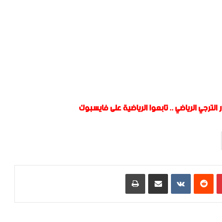
 الترجي الرياضي
..
تابعوا الرياضية على فايسبوك
بينتيريست
‏Reddit
‏VKontakte
مشاركة عبر البريد
طباعة