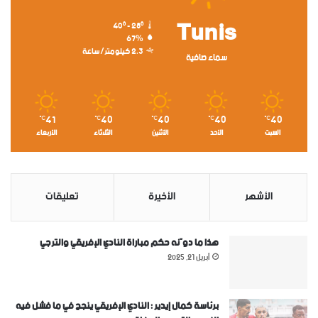
Tunis
40º - 28º
67%
2.3 كيلومتر/ساعة
سماء صافية
41
40
40
40
40
℃
℃
℃
℃
℃
السبت
الأحد
الأثنين
الثلاثاء
الأربعاء
الأشهر
الأخيرة
تعليقات
هذا ما دوّنه حكم مباراة النادي الإفريقي والترجي
أبريل 21, 2025
برئاسة كمال إيدير : النادي الإفريقي ينجح في ما فشل فيه