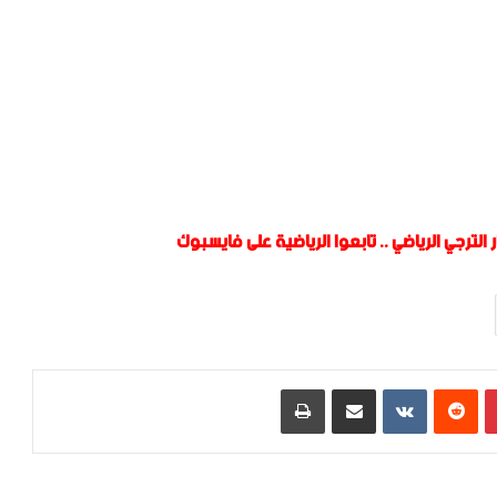
 الترجي الرياضي
..
تابعوا الرياضية على فايسبوك
بينتيريست
‏Reddit
‏VKontakte
مشاركة عبر البريد
طباعة