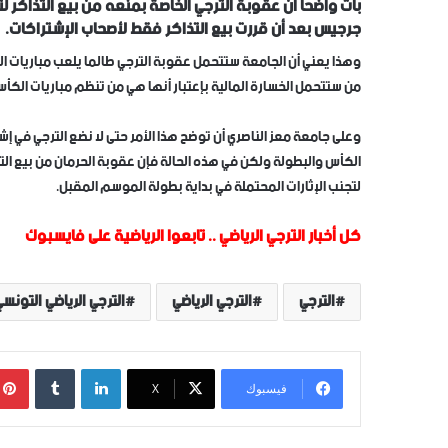
بات واضحا أن عقوبة الترجي الخاصة بمنعه من بيع التذاكر ل
جرجيس بعد أن قررت بيع التذاكر فقط ﻷصحاب الإشتراكات.
وهذا يعني أن الجامعة ستتحمل عقوبة الترجي طالما يلعب مباريات
من ستتحمل الخسارة المالية بإعتبار أنها هي من تنظم مباريات الكأ
وعلى جامعة معز الناصري أن توضح هذا الأمر حتى لا نضع الترجي في إ
الكأس والبطولة ولكن في هذه الحالة فإن عقوبة الحرمان من بيع ال
لتجنب الإثارات المحتملة في بداية بطولة الموسم المقبل.
كل أخبار الترجي الرياضي
..
تابعوا الرياضية على فايسبوك
الترجي
الترجي الرياضي
الترجي الرياضي التونس
لينكدإن
‏Tumblr
فيسبوك
‫X