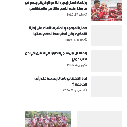
برئاسة كمال إيدير : النادي الإفريقي ينجح في
ما فشل فيه النجم والترجي والصفاقسي
مايو 27, 2025
جمال الحيمودي المشرف العام على إدارة
التحكيم يقرر شطب هذا الحكم نهائيا
فبراير 10, 2025
زلة لسان من سامي الطرابلسي لا تليق في حق
لاعب دولي
يونيو 3, 2025
زياد التلمساني نائبا لـ زبير بية على رأس
الجامعة ؟
ديسمبر 25, 2024