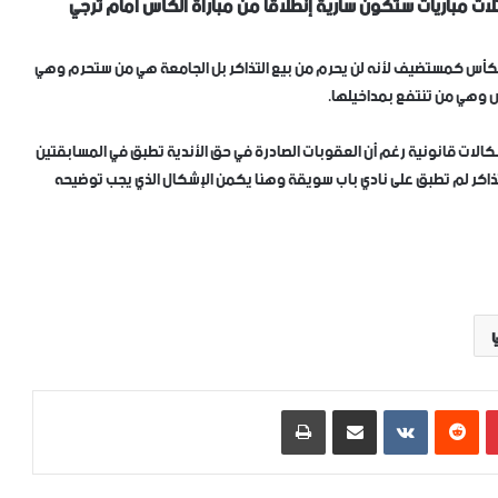
ثلاث مباريات ستكون سارية إنطلاقا من مباراة الكأس أمام ترجي
 الكأس كمستضيف ﻷنه لن يحرم من بيع التذاكر بل الجامعة هي من ستحرم وهي
س وهي من تنتفع بمداخيلها.
شكالات قانونية رغم أن العقوبات الصادرة في حق الأندية تطبق في المسابقتين
تذاكر لم تطبق على نادي باب سويقة وهنا يكمن الإشكال الذي يجب توضيحه
ي
بينتيريست
‏Reddit
‏VKontakte
مشاركة عبر البريد
طباعة