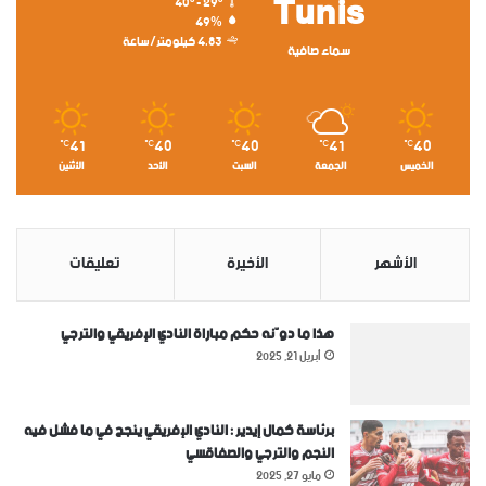
Tunis
40º - 29º
49%
4.83 كيلومتر/ساعة
سماء صافية
41
40
40
41
40
℃
℃
℃
℃
℃
الخميس
الجمعة
السبت
الأحد
الأثنين
الأشهر
الأخيرة
تعليقات
هذا ما دوّنه حكم مباراة النادي الإفريقي والترجي
أبريل 21, 2025
برئاسة كمال إيدير : النادي الإفريقي ينجح في ما فشل فيه
النجم والترجي والصفاقسي
مايو 27, 2025