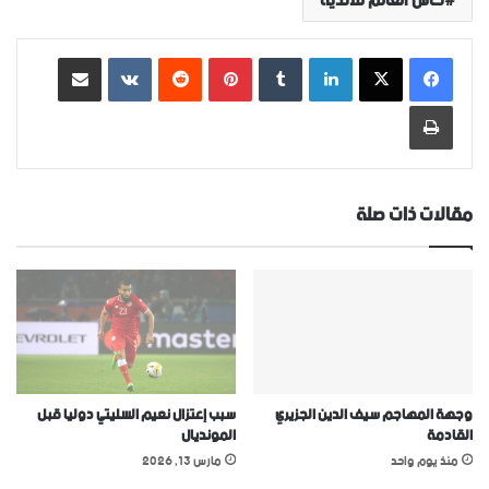
كاس العالم للاندية
لينكدإن
‏Tumblr
بينتيريست
‏Reddit
‏VKontakte
مشاركة عبر البريد
طباعة
مقالات ذات صلة
وجهة المهاجم سيف الدين الجزيري
سبب إعتزال نعيم السليتي دوليا قبل
القادمة
المونديال
منذ يوم واحد
مارس 13, 2026