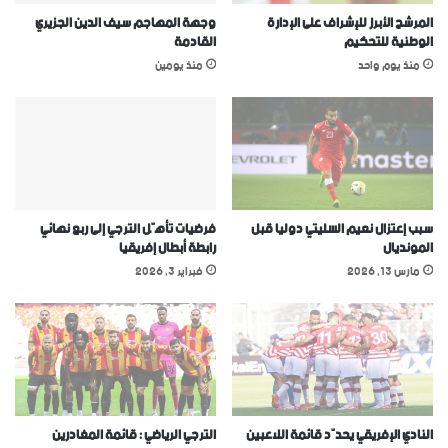
المرشح الأبرز للإشراف على الإدارة
وجهة المهاجم سيف الدين الجزيري
الوطنية للتحكيم
القادمة
منذ يوم واحد
منذ يومين
سبب إعتزال نعيم السليتي دوليا قبل
فرضيات تأهّل الترجي إلى ربع نهائي
المونديال
رابطة أبطال إفريقيا
مارس 13, 2026
فبراير 3, 2026
النادي الإفريقي يحدّد قائمة اللاعبين
الترجي الرياضي : قائمة المغادرين