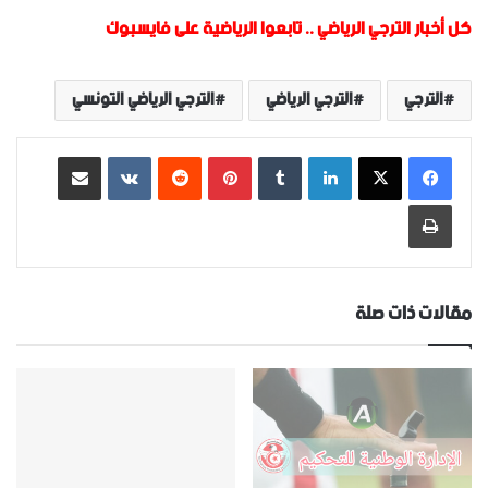
كل أخبار الترجي الرياضي
..
تابعوا الرياضية على فايسبوك
الترجي
الترجي الرياضي
الترجي الرياضي التونسي
لينكدإن
‏Tumblr
بينتيريست
‏Reddit
‏VKontakte
مشاركة عبر البريد
طباعة
مقالات ذات صلة