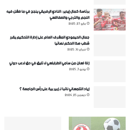
برئاسة كمال إيدير : النادي الإفريقي ينجح في ما فشل فيه
النجم والترجي والصفاقسي
مايو 27, 2025
جمال الحيمودي المشرف العام على إدارة التحكيم يقرر
شطب هذا الحكم نهائيا
فبراير 10, 2025
زلة لسان من سامي الطرابلسي لا تليق في حق لاعب دولي
يونيو 3, 2025
زياد التلمساني نائبا لـ زبير بية على رأس الجامعة ؟
ديسمبر 25, 2024