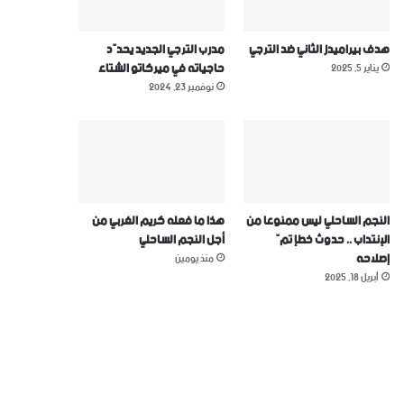
هدف بيراميدز الثاني ضد الترجي
مدرب الترجي الجديد يحدّد
حاجياته في ميركاتو الشتاء
يناير 5, 2025
نوفمبر 23, 2024
النجم الساحلي ليس ممنوعا من
هذا ما فعله كريم الغربي من
الإنتداب .. حدوث خطإ تمّ
أجل النجم الساحلي
إصلاحه
منذ يومين
أبريل 18, 2025