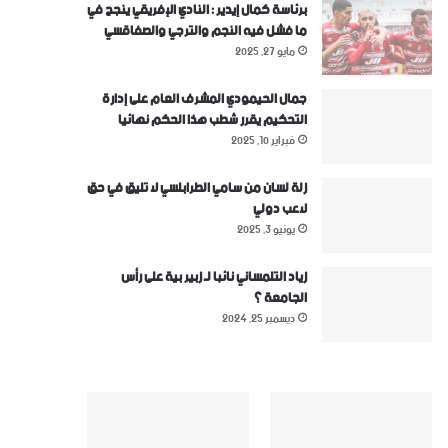
برئاسة كمال إيدير : النادي الإفريقي ينجح في
ما فشل فيه النجم والترجي والصفاقسي
مايو 27, 2025
جمال الحيمودي المشرف العام على إدارة
التحكيم يقرر شطب هذا الحكم نهائيا
فبراير 10, 2025
زلة لسان من سامي الطرابلسي لا تليق في حق
لاعب دولي
يونيو 3, 2025
زياد التلمساني نائبا لـ زبير بية على رأس
الجامعة ؟
ديسمبر 25, 2024