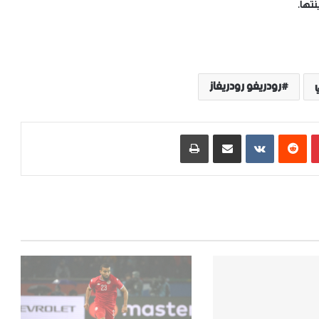
ي
رودريغو رودريغاز
بينتيريست
‏Reddit
‏VKontakte
مشاركة عبر البريد
طباعة