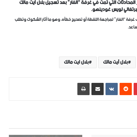
المحادثات التي تمت في غرفة “الفار” بعد تسجيل بلال آيت مالك
لبرتغالي لويس غودينهو.
فة “الفار” لمراجعة اللقطة أو تصحيح خطأه، وهو ما أثار الشكوك وتطلب
ساعد.
بلال آيت مالك
بلال ايت مالك
بينتيريست
‏Reddit
‏VKontakte
مشاركة عبر البريد
طباعة