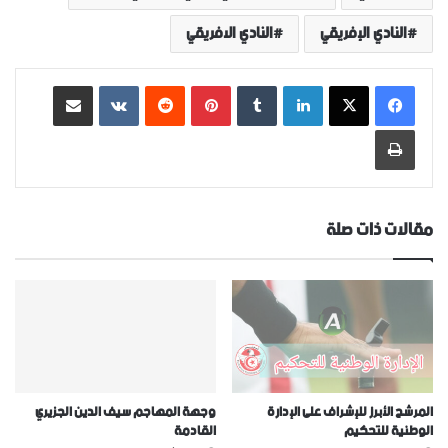
النادي الإفريقي
النادي الافريقي
لينكدإن
‏Tumblr
بينتيريست
‏Reddit
‏VKontakte
مشاركة عبر البريد
طباعة
مقالات ذات صلة
المرشح الأبرز للإشراف على الإدارة
وجهة المهاجم سيف الدين الجزيري
الوطنية للتحكيم
القادمة