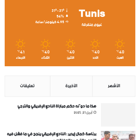
Tunis
31º - 31º
54%
4.95 كيلومتر/ساعة
غيوم متفرقة
41
40
40
40
40
℃
℃
℃
℃
℃
السبت
الأحد
الأثنين
الثلاثاء
الأربعاء
الأشهر
الأخيرة
تعليقات
هذا ما دوّنه حكم مباراة النادي الإفريقي والترجي
أبريل 21, 2025
برئاسة كمال إيدير : النادي الإفريقي ينجح في ما فشل فيه