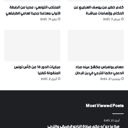
كلام خطير من يوسف السرايري عن
المنتخب التونسي : مدربا من الرابطة
الحكام وإتهامات مباشرة
الأولى مساعدا جديدا لسامي الطرابلسي
فبراير 9, 2025
مايو 19, 2025
حسام بولعراس مكشخ عينه مراد
مباريات الدور 16 من كأس تونس
الدعمي حكما للترجي في بن قردان
المنقولة تلفزيا
نوفمبر 21, 2024
أبريل 2, 2025
Most Viewed Posts
أبريل 21, 2025
هذا ما دوّنه حكم مباراة النادي الإفريقي والترجي