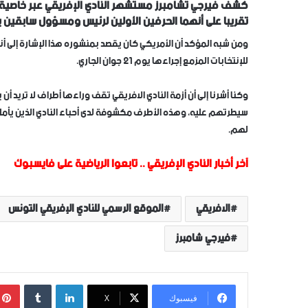
كشف فيرجي تشامبرز مستشهر النادي الإفريقي عبر خاصية
تقريبا على أنهما الحرفين الأولين لرئيس ومسؤول سابقين با
ومن شبه المؤكد أن الأمريكي كان يقصد بمنشوره هذا الإشارة إلى أ
للإنتخابات المزمع إجراءها يوم 21 جوان الجاري.
وكنا أشرنا إلى أن أزمة النادي الافريقي تقف وراءها أطراف لا تريد 
سيطرتهم عليه، وهذه الأطرف مكشوفة لدى أحباء النادي الذين يأمل
لهم.
آخر أخبار النادي الإفريقي
..
تابعوا الرياضية على فايسبوك
الافريقي
الموقع الرسمي للنادي الإفريقي التونس
فيرجي شامبرز
لينكدإن
‏Tumblr
فيسبوك
‫X