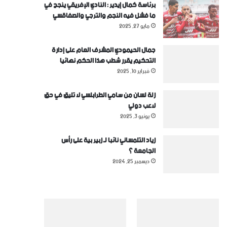
برئاسة كمال إيدير : النادي الإفريقي ينجح في
ما فشل فيه النجم والترجي والصفاقسي
مايو 27, 2025
جمال الحيمودي المشرف العام على إدارة
التحكيم يقرر شطب هذا الحكم نهائيا
فبراير 10, 2025
زلة لسان من سامي الطرابلسي لا تليق في حق
لاعب دولي
يونيو 3, 2025
زياد التلمساني نائبا لـ زبير بية على رأس
الجامعة ؟
ديسمبر 25, 2024