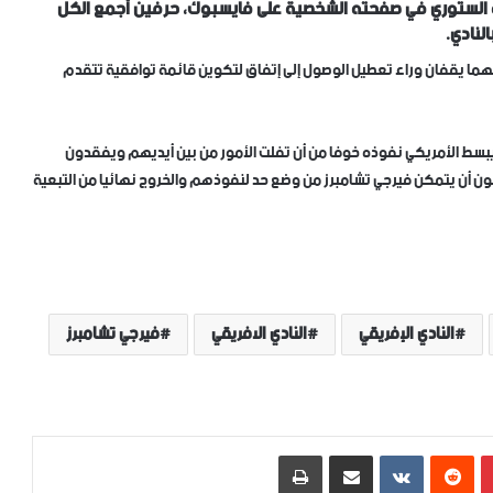
 الستوري في صفحته الشخصية على فايسبوك، حرفين أجمع الكل
لنادي.
نهما يقفان وراء تعطيل الوصول إلى إتفاق لتكوين قائمة توافقية تتقدم
أن يبسط الأمريكي نفوذه خوفا من أن تفلت الأمور من بين أيديهم ويفقدون
ون أن يتمكن فيرجي تشامبرز من وضع حد لنفوذهم والخروج نهائيا من التبعية
النادي الإفريقي
النادي الافريقي
فيرجي تشامبرز
بينتيريست
‏Reddit
‏VKontakte
مشاركة عبر البريد
طباعة